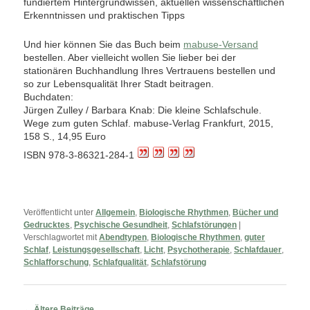
fundiertem Hintergrundwissen, aktuellen wissenschaftlichen
Erkenntnissen und praktischen Tipps
Und hier können Sie das Buch beim
mabuse-Versand
bestellen. Aber vielleicht wollen Sie lieber bei der
stationären Buchhandlung Ihres Vertrauens bestellen und
so zur Lebensqualität Ihrer Stadt beitragen.
Buchdaten:
Jürgen Zulley / Barbara Knab: Die kleine Schlafschule.
Wege zum guten Schlaf. mabuse-Verlag Frankfurt, 2015,
158 S., 14,95 Euro
ISBN 978-3-86321-284-1
Veröffentlicht unter
Allgemein
,
Biologische Rhythmen
,
Bücher und
Gedrucktes
,
Psychische Gesundheit
,
Schlafstörungen
|
Verschlagwortet mit
Abendtypen
,
Biologische Rhythmen
,
guter
Schlaf
,
Leistungsgesellschaft
,
Licht
,
Psychotherapie
,
Schlafdauer
,
Schlafforschung
,
Schlafqualität
,
Schlafstörung
Beitragsnavigation
←
Ältere Beiträge