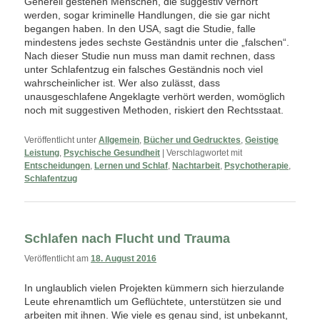
Generell gestehen Menschen, die suggestiv verhört
werden, sogar kriminelle Handlungen, die sie gar nicht
begangen haben. In den USA, sagt die Studie, falle
mindestens jedes sechste Geständnis unter die „falschen“.
Nach dieser Studie nun muss man damit rechnen, dass
unter Schlafentzug ein falsches Geständnis noch viel
wahrscheinlicher ist. Wer also zulässt, dass
unausgeschlafene Angeklagte verhört werden, womöglich
noch mit suggestiven Methoden, riskiert den Rechtsstaat.
Veröffentlicht unter
Allgemein
,
Bücher und Gedrucktes
,
Geistige
Leistung
,
Psychische Gesundheit
|
Verschlagwortet mit
Entscheidungen
,
Lernen und Schlaf
,
Nachtarbeit
,
Psychotherapie
,
Schlafentzug
Schlafen nach Flucht und Trauma
Veröffentlicht am
18. August 2016
In unglaublich vielen Projekten kümmern sich hierzulande
Leute ehrenamtlich um Geflüchtete, unterstützen sie und
arbeiten mit ihnen. Wie viele es genau sind, ist unbekannt,