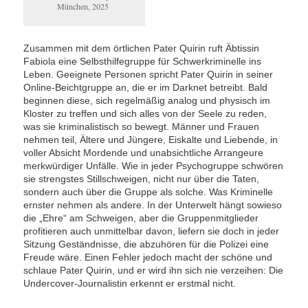
München, 2025
Zusammen mit dem örtlichen Pater Quirin ruft Äbtissin
Fabiola eine Selbsthilfegruppe für Schwerkriminelle ins
Leben. Geeignete Personen spricht Pater Quirin in seiner
Online-Beichtgruppe an, die er im Darknet betreibt. Bald
beginnen diese, sich regelmäßig analog und physisch im
Kloster zu treffen und sich alles von der Seele zu reden,
was sie kriminalistisch so bewegt. Männer und Frauen
nehmen teil, Ältere und Jüngere, Eiskalte und Liebende, in
voller Absicht Mordende und unabsichtliche Arrangeure
merkwürdiger Unfälle. Wie in jeder Psychogruppe schwören
sie strengstes Stillschweigen, nicht nur über die Taten,
sondern auch über die Gruppe als solche. Was Kriminelle
ernster nehmen als andere. In der Unterwelt hängt sowieso
die „Ehre“ am Schweigen, aber die Gruppenmitglieder
profitieren auch unmittelbar davon, liefern sie doch in jeder
Sitzung Geständnisse, die abzuhören für die Polizei eine
Freude wäre. Einen Fehler jedoch macht der schöne und
schlaue Pater Quirin, und er wird ihn sich nie verzeihen: Die
Undercover-Journalistin erkennt er erstmal nicht.