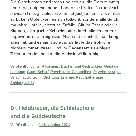
Die Geschichten sind frech und schlau, die Plots stimmig
und rund, aufgeschrieben haben sie Profis. Das liest sich
sowieso flüssig, vieles ist zum Tot(sic!)lachen. Tatsächlich
stirbt kein Opfer, weil es sich totlacht, sondern alle durch
makabre Unfälle, abstruse Zufälle, Gift im Essen oder in
Blumen, allergische Schocks oder durch allerlei andere
ungewöhnliche Ereignisse. Niemand ermittelt, man kriegt
alles mit, und es sieht so aus, als laufe das fröhliche
Morden immer weiter. Und im Gegensatz zu einigen
Teilnehmenden schläft die Äbtissin völlig ruhig.
Veröffentlicht unter
Allgemein
,
Bücher und Gedrucktes
,
Geistige
Leistung
,
Guter Schlaf
,
Psychische Gesundheit
,
Psychotherapie
|
Verschlagwortet mit
Dichtung
,
Energie
,
Psychotherapie
,
Schlafqualität
Dr. Heidbreder, die Schlafschule
und die Süddeutsche
Veröffentlicht am
4. November 2021