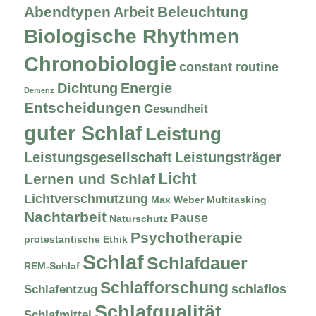
Abendtypen
Beleuchtung
Arbeit
Biologische Rhythmen
Chronobiologie
constant routine
Dichtung
Energie
Demenz
Entscheidungen
Gesundheit
guter Schlaf
Leistung
Leistungsgesellschaft
Leistungsträger
Licht
Lernen und Schlaf
Lichtverschmutzung
Max Weber
Multitasking
Nachtarbeit
Pause
Naturschutz
Psychotherapie
protestantische Ethik
Schlaf
Schlafdauer
REM-Schlaf
Schlafforschung
schlaflos
Schlafentzug
Schlafqualität
Schlafmittel