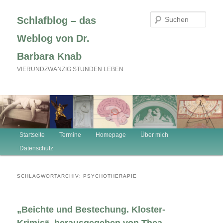
Zum
Zum
primären
sekundären
Such
Schlafblog – das
Inhalt
Inhalt
springen
springen
Weblog von Dr.
Barbara Knab
VIERUNDZWANZIG STUNDEN LEBEN
Hauptmenü
Startseite
Termine
Homepage
Über mich
Datenschutz
SCHLAGWORTARCHIV:
PSYCHOTHERAPIE
„Beichte und Bestechung. Kloster-