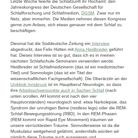
Letzte Woche feierte die Schlafzunft ihr Hochamt: den
Jahreskongress der Deutschen Gesellschaft für
Schlafforschung und Schlafmedizin,
DGSM
. Zwar nur im
Netz, aber immerhin. Die Medien nehmen diesen Kongress
gerne zum Anlass, sich etwas genauer mit dem Schlaf zu
beschäftigen.
Diesmal hat die Süddeutsche Zeitung ein
Interview
abgedruckt, das Felix Hütten mit
Anna Heidbreder
geführt
hat. Dieses Interview ist so gut, dass ich es in meinen
nächsten Schlafschule-Seminaren verwenden werde.
Heidbreder ist Schlafmedizinerin (das ist ein medizinischer
Titel) und Somnologin (das ist ein Titel der
wissenschaftlichen Fachgesellschaft). Die Oberärztin an der
Uniklinik Innsbruck
ist im Hauptberuf Neurologin, so dass
ihre
Arbeitsschwerpunkte auch in Sachen Schlaf
(nach
unten scrollen, AH kommt erst nach den vier
Hauptvorständen) neurologisch sind: etwa Narkolepsie, das
Syndrom der unruhigen Beine (restless legs) oder die REM-
Schlaf-Bewegungsstörung (RBD). In den REM-Phasen
(REM kommt von Rapid Eye Movement) träumen wir
unsere verrücktesten Träume. Sinnvollerweise ist da die
Muskulatur weitgehend gelähmt, andernfalls würden wir
nämlich diese Träume auch ausagieren und