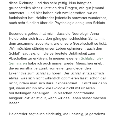
diese Richtung, und das sehr pfiffig. Nun hängt es
grundsätzlich nicht zuletzt an den Fragen, wie gut jemand
antwortet – und hier haben sich zwei getroffen, wo es
funktioniert hat. Heidbreder jedenfalls antwortet wunderbar,
auch sehr fundiert über die Psychologie des guten Schlafs.
Besonders gefreut hat mich, dass die Neurologin Anna
Heidbreder sich traut, den gängigen schlechten Schlaf mit
dem zusammenzudenken, wie unsere Gesellschaft so tickt:
„Wir möchten ständig unser Leben optimieren, auch den
Schlaf“, sagt sie, um die verbreitete Unfähigkeit zum
Abschalten zu erklären. In meinen eigenen
Schlafschule-
Seminaren
habe ich auch immer wieder Menschen erlebt,
die es ernsthaft erzürnt, von einer grundlegenden
Erkenntnis zum Schlaf zu hören: Der Schlaf ist tatsächlich
etwas, was sich nicht willentlich optimieren lässt, schon gar
nicht, indem man sich darauf konzentriert. Er wird nur dann
gut, wenn wir ihn bzw. die Biologie nicht mit unseren
Vorstellungen behelligen. Ein bisschen hochtrabend
ausgedrückt: er ist gut, wenn wir das Leben selbst machen
lassen.
Heidbreder sagt auch eindeutig, wie unsinnig, ja geradezu