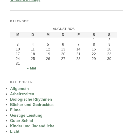
KALENDER
AUGUST 2026
M
D
M
D
F
S
S
1
2
3
4
5
6
7
8
9
10
11
12
13
14
15
16
17
18
19
20
21
22
23
24
25
26
27
28
29
30
31
« Mai
KATEGORIEN
Allgemein
Arbeitszeiten
Biologische Rhythmen
Bücher und Gedrucktes
Filme
Geistige Leistung
Guter Schlaf
Kinder und Jugendliche
Licht