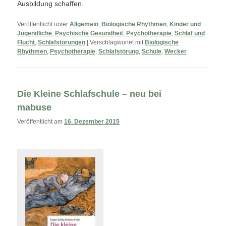
Ausbildung schaffen.
Veröffentlicht unter
Allgemein
,
Biologische Rhythmen
,
Kinder und
Jugendliche
,
Psychische Gesundheit
,
Psychotherapie
,
Schlaf und
Flucht
,
Schlafstörungen
|
Verschlagwortet mit
Biologische
Rhythmen
,
Psychotherapie
,
Schlafstörung
,
Schule
,
Wecker
Die Kleine Schlafschule – neu bei
mabuse
Veröffentlicht am
16. Dezember 2015