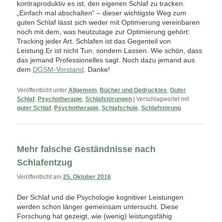
kontraproduktiv es ist, den eigenen Schlaf zu tracken.
„Einfach mal abschalten“ – dieser wichtigste Weg zum
guten Schlaf lässt sich weder mit Optimierung vereinbaren
noch mit dem, was heutzutage zur Optimierung gehört:
Tracking jeder Art. Schlafen ist das Gegenteil von
Leistung.Er ist nicht Tun, sondern Lassen. Wie schön, dass
das jemand Professionelles sagt. Noch dazu jemand aus
dem
DGSM-Vorstand
. Danke!
Veröffentlicht unter
Allgemein
,
Bücher und Gedrucktes
,
Guter
Schlaf
,
Psychotherapie
,
Schlafstörungen
|
Verschlagwortet mit
guter Schlaf
,
Psychotherapie
,
Schlafschule
,
Schlafstörung
Mehr falsche Geständnisse nach
Schlafentzug
Veröffentlicht am
25. Oktober 2016
Der Schlaf und die Psychologie kognitiver Leistungen
werden schon länger gemeinsam untersucht. Diese
Forschung hat gezeigt, wie (wenig) leistungsfähig