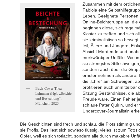
Zusammen mit dem örtlichen P
Fabiola eine Selbsthilfegrupp
Leben. Geeignete Personen sp
Online-Beichtgruppe an, die e
beginnen diese, sich regelm
Kloster zu treffen und sich a
sie kriminalistisch so bewe
teil, Ältere und Jüngere, Eisk
Absicht Mordende und unabsi
merkwürdiger Unfälle. Wie i
sie strengstes Stillschweigen,
sondern auch über die Grupp
ernster nehmen als andere. 
die „Ehre“ am Schweigen, ab
profitieren auch unmittelbar d
Buch-Cover Thea
Lehmann (Hg): „Beichte
Sitzung Geständnisse, die ab
und Bestechung“,
Freude wäre. Einen Fehler 
München, 2025
schlaue Pater Quirin, und er 
Undercover-Journalistin erken
Die Geschichten sind frech und schlau, die Plots stimmig u
sie Profis. Das liest sich sowieso flüssig, vieles ist zum Tot(si
Opfer, weil es sich totlacht, sondern alle durch makabre Unfäl