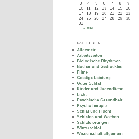
3
4
5
6
7
8
9
10
11
12
13
14
15
16
17
18
19
20
21
22
23
24
25
26
27
28
29
30
31
« Mai
KATEGORIEN
Allgemein
Arbeitszeiten
Biologische Rhythmen
Bücher und Gedrucktes
Filme
Geistige Leistung
Guter Schlaf
Kinder und Jugendliche
Licht
Psychische Gesundheit
Psychotherapie
Schlaf und Flucht
Schlafen und Wachen
Schlafstörungen
Winterschlaf
Wissenschaft allgemein