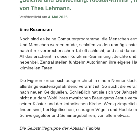
„Beichte und Bestechung. Kloster-Krimis“,
von Thea Lehmann.
Veröffentlicht am
4. Mai 2025
Eine Rezension
Noch sind es keine Computerprogramme, die Menschen er
Und Menschen werden müde, schlafen zu den unmöglichsten 
nach ihrer verbrecherischen Tat oft schlecht, und sind danac
All das erscheint in dieser Kurzkrimi-Sammlung „Beichte un
nebenbei. Zentral stellen fünfzehn Autorinnen ihre eigene Hau
kriminellen Taten.
Die Figuren lernen sich ausgerechnet in einem Nonnenklost
allerdings existenzgefährdend verarmt ist. So sucht die veran
nach neuen Geldquellen. Schließlich hat sie sich vor Jahrz
nicht nur dem Wohl ihres mystischen Bräutigams Jesus ver
seiner Klöster und der katholischen Kirche. Wenig zimperlich 
finden sind, bei Bigottischen, schrägen Vögeln und Hochkrim
Schweigegelder und Seminargebühren, von allem etwas.
Die Selbsthilfegruppe der Äbtissin Fabiola