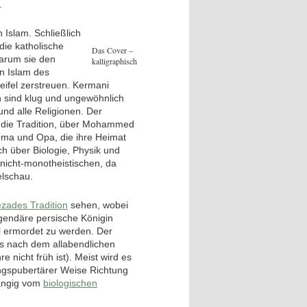
.
n Islam. Schließlich
 die katholische
Das Cover –
 warum sie den
kalligraphisch
n Islam des
eifel zerstreuen. Kermani
en sind klug und ungewöhnlich
und alle Religionen. Der
d die Tradition, über Mohammed
Oma und Opa, die ihre Heimat
ch über Biologie, Physik und
 nicht-monotheistischen, da
elschau.
zades Tradition
sehen, wobei
egendäre persische Königin
l ermordet zu werden. Der
s nach dem allabendlichen
nicht früh ist). Meist wird es
angspubertärer Weise Richtung
ängig vom
biologischen