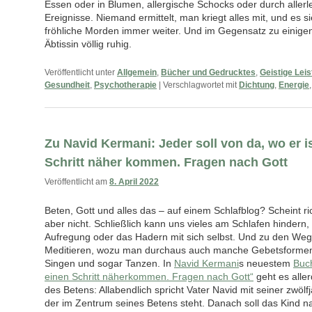
Essen oder in Blumen, allergische Schocks oder durch aller
Ereignisse. Niemand ermittelt, man kriegt alles mit, und es si
fröhliche Morden immer weiter. Und im Gegensatz zu einigen
Äbtissin völlig ruhig.
Veröffentlicht unter
Allgemein
,
Bücher und Gedrucktes
,
Geistige Lei
Gesundheit
,
Psychotherapie
|
Verschlagwortet mit
Dichtung
,
Energie
Zu Navid Kermani: Jeder soll von da, wo er is
Schritt näher kommen. Fragen nach Gott
Veröffentlicht am
8. April 2022
Beten, Gott und alles das – auf einem Schlafblog? Scheint ric
aber nicht. Schließlich kann uns vieles am Schlafen hindern
Aufregung oder das Hadern mit sich selbst. Und zu den Weg
Meditieren, wozu man durchaus auch manche Gebetsformen 
Singen und sogar Tanzen. In
Navid Kermani
s neuestem
Buch
einen Schritt näherkommen. Fragen nach Gott“
geht es alle
des Betens: Allabendlich spricht Vater Navid mit seiner zwölf
der im Zentrum seines Betens steht. Danach soll das Kind nat