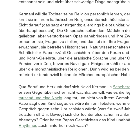
entspannt sein und nicht über schwierige Dinge nachgrübeln
Kermani will die Tochter seine Religion persönlich lehren, de
lernt sie in ihrem katholischen Religionsunterricht höchstens
Sicht darauf (das sagt er nirgends; allerdings bleibt unklar,
überhaupt besucht). Die Gespräche sollen dem Mädchen de
geliebten, aber verstorbenen Opas nahebringen und ihre Zw
ermuntert sie, Fragen zu stellen, und das tut sie. Ihre Frag
erwachsen, sie betreffen Historisches, Naturwissenschaften 
Schriftsteller-Papa erzählt Geschichten: über den Koran un
und Koran-Gelehrte, über die arabische Sprache und über 
Persien verließen, bevor es Navid gab. Einiges erzählt er au
über die monotheistischen Religionen. Dünn wird es bei den
referiert er tendenziell bekannte Märchen europäischer Nab
Qua Beruf und Herkunft darf sich Navid Kermani in
Schehere
er sein Gegenüber sicher nicht wachhalten will, wie es die l
tausend und eine Nacht
lang tat, um nicht von ihrem Gemah
Papa sagt dem Kind sogar, es wäre ihm am liebsten, wenn e
Gespräch gegen zehn Uhr schlafen würde (was für zwölf Jahre 
trotzdem elf Uhr. Bewegt sich die Tochter also schon in anf
Abendtyp? Oder halten Papas Geschichten das Kind unabh
Rhythmus
auch hinterher noch wach?