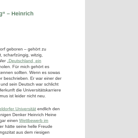
g“ – Heinrich
orf geboren – gehört zu
, scharfzüngig, witzig,
Wer „
Deutschland, ein
hholen. Für mich gehört es
 kennen sollten. Wenn es sowas
er beschrieben. Er war einer der
 und sein Deutsch war schlicht
rkunft die Universitätskarriere
mus ist leider nicht neu.
ldorfer Universität
endlich den
nigen Denker Heinrich Heine
ogar einen
Wettbewerb im
ter hätte seine helle Freude
ngszitat aus dem riesigen