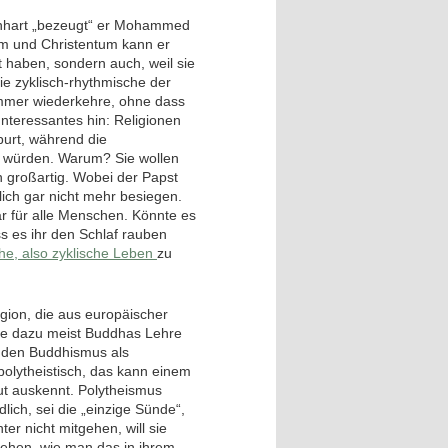
beinhart „bezeugt“ er Mohammed
um und Christentum kann er
tt haben, sondern auch, weil sie
 die zyklisch-rhythmische der
immer wiederkehre, ohne dass
Interessantes hin: Religionen
burt, während die
n würden. Warum? Sie wollen
n großartig. Wobei der Papst
ich gar nicht mehr besiegen.
ar für alle Menschen. Könnte es
s es ihr den Schlaf rauben
he, also zyklische Leben
zu
igion, die aus europäischer
sie dazu meist Buddhas Lehre
er den Buddhismus als
r polytheistisch, das kann einem
gut auskennt. Polytheismus
dlich, sei die „einzige Sünde“,
ter nicht mitgehen, will sie
tehen, wie man das in ihrem