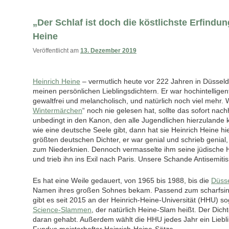
„Der Schlaf ist doch die köstlichste Erfindun
Heine
Veröffentlicht am
13. Dezember 2019
Heinrich Heine
– vermutlich heute vor 222 Jahren in Düsseld
meinen persönlichen Lieblingsdichtern. Er war hochintelligent
gewaltfrei und melancholisch, und natürlich noch viel mehr. 
Wintermärchen
“ noch nie gelesen hat, sollte das sofort nac
unbedingt in den Kanon, den alle Jugendlichen hierzulande
wie eine deutsche Seele gibt, dann hat sie Heinrich Heine hi
größten deutschen Dichter, er war genial und schrieb genial,
zum Niederknien. Dennoch vermasselte ihm seine jüdische He
und trieb ihn ins Exil nach Paris. Unsere Schande Antisemitis
Es hat eine Weile gedauert, von 1965 bis 1988, bis die
Düsse
Namen ihres großen Sohnes bekam. Passend zum scharfsin
gibt es seit 2015 an der Heinrich-Heine-Universität (HHU) s
Science-Slammen
, der natürlich Heine-Slam heißt. Der Dich
daran gehabt. Außerdem wählt die HHU jedes Jahr ein Liebli
Fundus meisterhafter Heinrich-Heine-Sätze.