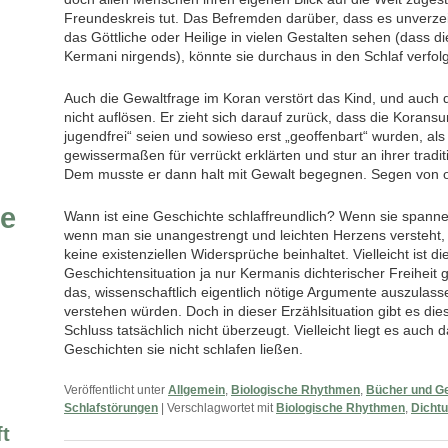
Freundeskreis tut. Das Befremden darüber, dass es unverzei
das Göttliche oder Heilige in vielen Gestalten sehen (dass di
Kermani nirgends), könnte sie durchaus in den Schlaf verfol
Auch die Gewaltfrage im Koran verstört das Kind, und auch d
nicht auflösen. Er zieht sich darauf zurück, dass die Korans
jugendfrei“ seien und sowieso erst „geoffenbart“ wurden, 
gewissermaßen für verrückt erklärten und stur an ihrer traditi
Dem musste er dann halt mit Gewalt begegnen. Segen von o
ie
Wann ist eine Geschichte schlaffreundlich? Wenn sie spannen
wenn man sie unangestrengt und leichten Herzens versteht,
keine existenziellen Widersprüche beinhaltet. Vielleicht ist d
Geschichtensituation ja nur Kermanis dichterischer Freiheit g
das, wissenschaftlich eigentlich nötige Argumente auszulassen
verstehen würden. Doch in dieser Erzählsituation gibt es die
Schluss tatsächlich nicht überzeugt. Vielleicht liegt es auc
Geschichten sie nicht schlafen ließen.
Veröffentlicht unter
Allgemein
,
Biologische Rhythmen
,
Bücher und G
Schlafstörungen
|
Verschlagwortet mit
Biologische Rhythmen
,
Dicht
t