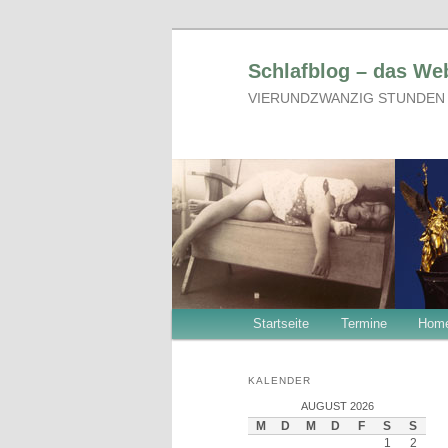
Zum
Zum
primären
sekundären
Schlafblog – das We
Inhalt
Inhalt
springen
springen
VIERUNDZWANZIG STUNDEN
Hauptmenü
Startseite
Termine
Hom
KALENDER
AUGUST 2026
M
D
M
D
F
S
S
1
2