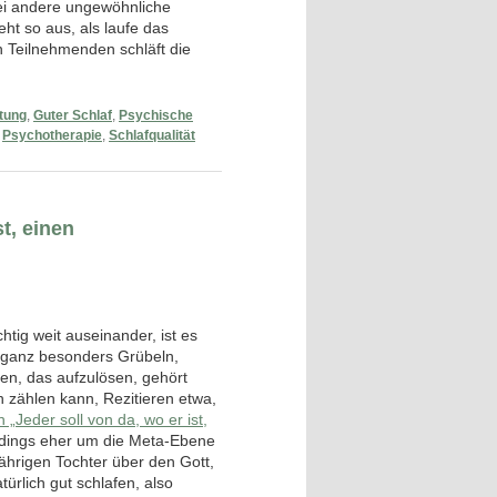
lei andere ungewöhnliche
eht so aus, als laufe das
 Teilnehmenden schläft die
stung
,
Guter Schlaf
,
Psychische
,
Psychotherapie
,
Schlafqualität
t, einen
htig weit auseinander, ist es
, ganz besonders Grübeln,
en, das aufzulösen, gehört
zählen kann, Rezitieren etwa,
 „Jeder soll von da, wo er ist,
rdings eher um die Meta-Ebene
jährigen Tochter über den Gott,
ürlich gut schlafen, also