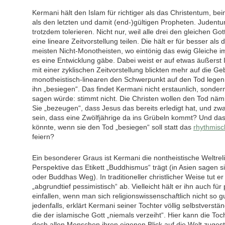
Kermani hält den Islam für richtiger als das Christentum, 
als den letzten und damit (end-)gültigen Propheten. Judent
trotzdem tolerieren. Nicht nur, weil alle drei den gleichen Go
eine lineare Zeitvorstellung teilen. Die hält er für besser als
meisten Nicht-Monotheisten, wo eintönig das ewig Gleiche 
es eine Entwicklung gäbe. Dabei weist er auf etwas äußerst 
mit einer zyklischen Zeitvorstellung blickten mehr auf die Ge
monotheistisch-linearen den Schwerpunkt auf den Tod lege
ihn „besiegen“. Das findet Kermani nicht erstaunlich, sonder
sagen würde: stimmt nicht. Die Christen wollen den Tod näml
Sie „bezeugen“, dass Jesus das bereits erledigt hat, und zw
sein, dass eine Zwölfjährige da ins Grübeln kommt? Und das
könnte, wenn sie den Tod „besiegen“ soll statt das
rhythmisc
feiern?
Ein besonderer Graus ist Kermani die nontheistische Weltrel
Perspektive das Etikett „Buddhismus“ trägt (in Asien sagen 
oder Buddhas Weg). In traditioneller christlicher Weise tut 
„abgrundtief pessimistisch“ ab. Vielleicht hält er ihn auch fü
einfallen, wenn man sich religionswissenschaftlich nicht so 
jedenfalls, erklärt Kermani seiner Tochter völlig selbstverstän
die der islamische Gott „niemals verzeiht“. Hier kann die Toch
doch allen Menschen ihren eigenen Blick auf die Welt zuges