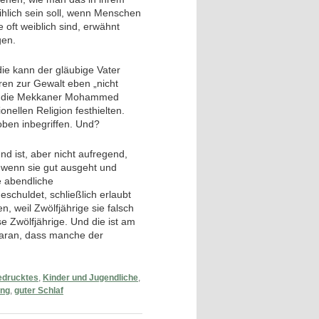
hlich sein soll, wenn Menschen
e oft weiblich sind, erwähnt
gen.
ie kann der gläubige Vater
uren zur Gewalt eben „nicht
als die Mekkaner Mohammed
onellen Religion festhielten.
ben inbegriffen. Und?
d ist, aber nicht aufregend,
 wenn sie gut ausgeht und
ie abendliche
eschuldet, schließlich erlaubt
, weil Zwölfjährige sie falsch
se Zwölfjährige. Und die ist am
h daran, dass manche der
edrucktes
,
Kinder und Jugendliche
,
ung
,
guter Schlaf