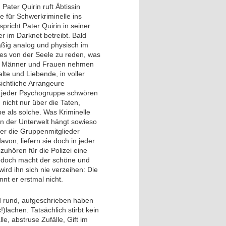
ater Quirin ruft Äbtissin
e für Schwerkriminelle ins
richt Pater Quirin in seiner
r im Darknet betreibt. Bald
äßig analog und physisch im
lles von der Seele zu reden, was
gt. Männer und Frauen nehmen
alte und Liebende, in voller
chtliche Arrangeure
n jeder Psychogruppe schwören
 nicht nur über die Taten,
e als solche. Was Kriminelle
In der Unterwelt hängt sowieso
er die Gruppenmitglieder
avon, liefern sie doch in jeder
zuhören für die Polizei eine
jedoch macht der schöne und
wird ihn sich nie verzeihen: Die
nt er erstmal nicht.
nd rund, aufgeschrieben haben
c!)lachen. Tatsächlich stirbt kein
le, abstruse Zufälle, Gift im