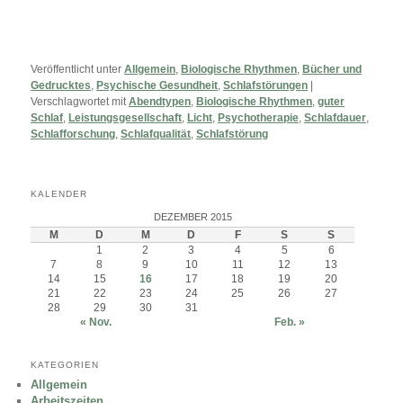
Veröffentlicht unter
Allgemein
,
Biologische Rhythmen
,
Bücher und
Gedrucktes
,
Psychische Gesundheit
,
Schlafstörungen
|
Verschlagwortet mit
Abendtypen
,
Biologische Rhythmen
,
guter
Schlaf
,
Leistungsgesellschaft
,
Licht
,
Psychotherapie
,
Schlafdauer
,
Schlafforschung
,
Schlafqualität
,
Schlafstörung
KALENDER
DEZEMBER 2015
M
D
M
D
F
S
S
1
2
3
4
5
6
7
8
9
10
11
12
13
14
15
16
17
18
19
20
21
22
23
24
25
26
27
28
29
30
31
« Nov.
Feb. »
KATEGORIEN
Allgemein
Arbeitszeiten