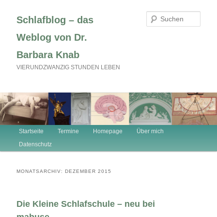
Zum
Zum
primären
sekundären
Such
Schlafblog – das
Inhalt
Inhalt
springen
springen
Weblog von Dr.
Barbara Knab
VIERUNDZWANZIG STUNDEN LEBEN
Hauptmenü
Startseite
Termine
Homepage
Über mich
Datenschutz
MONATSARCHIV:
DEZEMBER 2015
Die Kleine Schlafschule – neu bei