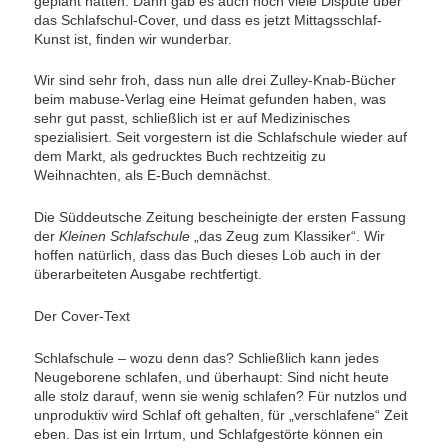
geplant hatten. Dann gab es auch noch viele Dispute über
das Schlafschul-Cover, und dass es jetzt Mittagsschlaf-
Kunst ist, finden wir wunderbar.
Wir sind sehr froh, dass nun alle drei Zulley-Knab-Bücher
beim mabuse-Verlag eine Heimat gefunden haben, was
sehr gut passt, schließlich ist er auf Medizinisches
spezialisiert. Seit vorgestern ist die Schlafschule wieder auf
dem Markt, als gedrucktes Buch rechtzeitig zu
Weihnachten, als E-Buch demnächst.
Die Süddeutsche Zeitung bescheinigte der ersten Fassung
der
Kleinen Schlafschule
„das Zeug zum Klassiker“. Wir
hoffen natürlich, dass das Buch dieses Lob auch in der
überarbeiteten Ausgabe rechtfertigt.
Der Cover-Text
Schlafschule – wozu denn das? Schließlich kann jedes
Neugeborene schlafen, und überhaupt: Sind nicht heute
alle stolz darauf, wenn sie wenig schlafen? Für nutzlos und
unproduktiv wird Schlaf oft gehalten, für „verschlafene“ Zeit
eben. Das ist ein Irrtum, und Schlafgestörte können ein