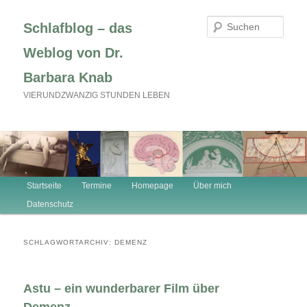
Zum
Zum
primären
sekundären
Such
Schlafblog – das
Inhalt
Inhalt
springen
springen
Weblog von Dr.
Barbara Knab
VIERUNDZWANZIG STUNDEN LEBEN
Hauptmenü
Startseite
Termine
Homepage
Über mich
Datenschutz
SCHLAGWORTARCHIV:
DEMENZ
Astu – ein wunderbarer Film über