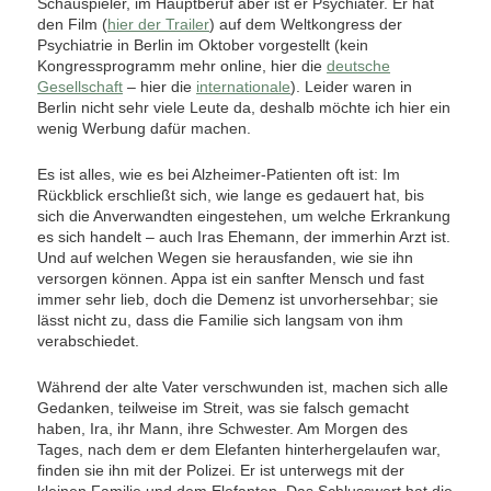
Schauspieler, im Hauptberuf aber ist er Psychiater. Er hat
den Film (
hier der Trailer
) auf dem Weltkongress der
Psychiatrie in Berlin im Oktober vorgestellt (kein
Kongressprogramm mehr online, hier die
deutsche
Gesellschaft
– hier die
internationale
). Leider waren in
Berlin nicht sehr viele Leute da, deshalb möchte ich hier ein
wenig Werbung dafür machen.
Es ist alles, wie es bei Alzheimer-Patienten oft ist: Im
Rückblick erschließt sich, wie lange es gedauert hat, bis
sich die Anverwandten eingestehen, um welche Erkrankung
es sich handelt – auch Iras Ehemann, der immerhin Arzt ist.
Und auf welchen Wegen sie herausfanden, wie sie ihn
versorgen können. Appa ist ein sanfter Mensch und fast
immer sehr lieb, doch die Demenz ist unvorhersehbar; sie
lässt nicht zu, dass die Familie sich langsam von ihm
verabschiedet.
Während der alte Vater verschwunden ist, machen sich alle
Gedanken, teilweise im Streit, was sie falsch gemacht
haben, Ira, ihr Mann, ihre Schwester. Am Morgen des
Tages, nach dem er dem Elefanten hinterhergelaufen war,
finden sie ihn mit der Polizei. Er ist unterwegs mit der
kleinen Familie und dem Elefanten. Das Schlusswort hat die