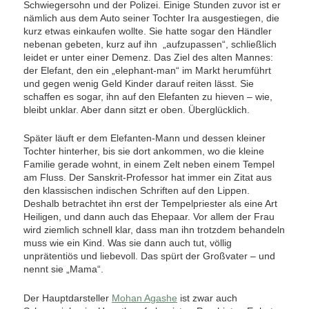
Schwiegersohn und der Polizei. Einige Stunden zuvor ist er
nämlich aus dem Auto seiner Tochter Ira ausgestiegen, die
kurz etwas einkaufen wollte. Sie hatte sogar den Händler
nebenan gebeten, kurz auf ihn „aufzupassen“, schließlich
leidet er unter einer Demenz. Das Ziel des alten Mannes:
der Elefant, den ein „elephant-man“ im Markt herumführt
und gegen wenig Geld Kinder darauf reiten lässt. Sie
schaffen es sogar, ihn auf den Elefanten zu hieven – wie,
bleibt unklar. Aber dann sitzt er oben. Überglücklich.
Später läuft er dem Elefanten-Mann und dessen kleiner
Tochter hinterher, bis sie dort ankommen, wo die kleine
Familie gerade wohnt, in einem Zelt neben einem Tempel
am Fluss. Der Sanskrit-Professor hat immer ein Zitat aus
den klassischen indischen Schriften auf den Lippen.
Deshalb betrachtet ihn erst der Tempelpriester als eine Art
Heiligen, und dann auch das Ehepaar. Vor allem der Frau
wird ziemlich schnell klar, dass man ihn trotzdem behandeln
muss wie ein Kind. Was sie dann auch tut, völlig
unprätentiös und liebevoll. Das spürt der Großvater – und
nennt sie „Mama“.
Der Hauptdarsteller
Mohan Agashe
ist zwar auch