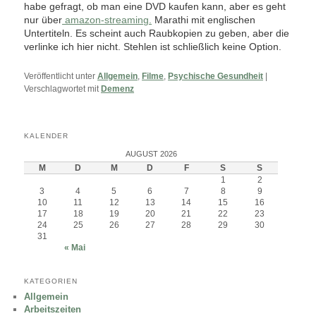
habe gefragt, ob man eine DVD kaufen kann, aber es geht
nur über
amazon-streaming.
Marathi mit englischen
Untertiteln. Es scheint auch Raubkopien zu geben, aber die
verlinke ich hier nicht. Stehlen ist schließlich keine Option.
Veröffentlicht unter
Allgemein
,
Filme
,
Psychische Gesundheit
|
Verschlagwortet mit
Demenz
KALENDER
AUGUST 2026
M
D
M
D
F
S
S
1
2
3
4
5
6
7
8
9
10
11
12
13
14
15
16
17
18
19
20
21
22
23
24
25
26
27
28
29
30
31
« Mai
KATEGORIEN
Allgemein
Arbeitszeiten