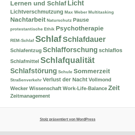
Licht
Lernen und Schlaf
Lichtverschmutzung
Max Weber
Multitasking
Nachtarbeit
Pause
Naturschutz
Psychotherapie
protestantische Ethik
Schlaf
Schlafdauer
REM-Schlaf
Schlafforschung
schlaflos
Schlafentzug
Schlafqualität
Schlafmittel
Schlafstörung
Sommerzeit
Schule
Verlust der Nacht
Vollmond
Straßenverkehr
Zeit
Wecker
Wissenschaft
Work-Life-Balance
Zeitmanagement
Stolz präsentiert von WordPress