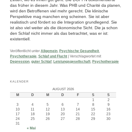
das früher in diesem Jahr. Was PHB und Charité da planen,
wird den Betroffenen viel mehr gerecht. Die klinische
Perspektive mag manchen eng scheinen. Sie ist aber
realistisch und fördert so die Integration grundlegend. Sie
ist also viel weiter als die ökonomische Sicht. Die ja schon
den Schlaf nicht immer als das betrachtet, was er ist:
existentiell.
Veröffentlicht unter
Allgemein
,
Psychische Gesundheit
,
Psychotherapie
,
Schlaf und Flucht
|
Verschlagwortet mit
Depression
,
guter Schlaf
,
Leistungsgesellschaft
,
Psychotherapie
KALENDER
AUGUST 2026
M
D
M
D
F
S
S
1
2
3
4
5
6
7
8
9
10
11
12
13
14
15
16
17
18
19
20
21
22
23
24
25
26
27
28
29
30
31
« Mai