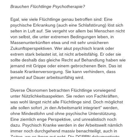
Brauchen Flüchtlinge Psychotherapie?
Egal, wie viele Flüchtlinge genau betroffen sind: Eine
psychische Erkrankung (auch eine Schlafstörung) löst sich
selten in Luft auf. Sie vergeht vor allem bei Menschen nicht
von selbst, die unter extremen Bedingungen leben, in
Massenunterkünften etwa und mit sehr unsicheren
Zukunftsperspektiven. Wer akut psychisch krank oder
extrem stark belastet ist, ist nicht arbeitsfähig. Er oder sie
sollte deshalb das gleiche Recht auf Behandlung haben wie
jemand mit Grippe oder einem gebrochenen Bein. Das ist
basale Krankenversorgung. Sie kann verhindern, dass
jemand auf Dauer arbeitsunfähig wird.
Diverse Ökonomen betrachten Flüchtlinge vorwiegend
unter Nützlichkeitsaspekten. Sie reden von Fachkräften,
was wohl längst nicht alle Flüchtlinge sind. Doch möglichst
alle sollen sofort „in den Arbeitsmarkt integriert“ werden,
ohne Mindestlohn und ohne psychische Unterstützung.
Eine ziemlich enge Perspektive, und unrealistisch noch
dazu. Psychisch Kranke werden in der Arbeitswelt nämlich
immer noch durchgehend massiv benachteiligt, auch in
Zeiten, wo es ihnen gut geht. Die DGPPN dokumentierte