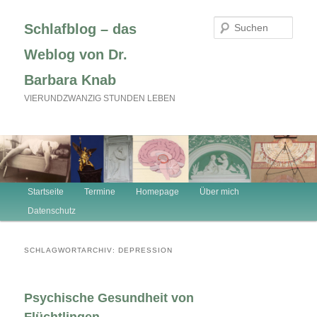
Zum
Zum
primären
sekundären
Such
Schlafblog – das
Inhalt
Inhalt
springen
springen
Weblog von Dr.
Barbara Knab
VIERUNDZWANZIG STUNDEN LEBEN
Hauptmenü
Startseite
Termine
Homepage
Über mich
Datenschutz
SCHLAGWORTARCHIV:
DEPRESSION
Psychische Gesundheit von