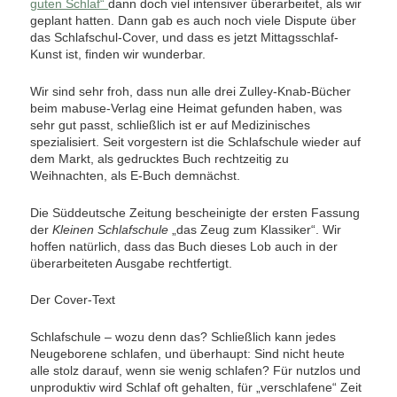
guten Schlaf“
dann doch viel intensiver überarbeitet, als wir
geplant hatten. Dann gab es auch noch viele Dispute über
das Schlafschul-Cover, und dass es jetzt Mittagsschlaf-
Kunst ist, finden wir wunderbar.
Wir sind sehr froh, dass nun alle drei Zulley-Knab-Bücher
beim mabuse-Verlag eine Heimat gefunden haben, was
sehr gut passt, schließlich ist er auf Medizinisches
spezialisiert. Seit vorgestern ist die Schlafschule wieder auf
dem Markt, als gedrucktes Buch rechtzeitig zu
Weihnachten, als E-Buch demnächst.
Die Süddeutsche Zeitung bescheinigte der ersten Fassung
der
Kleinen Schlafschule
„das Zeug zum Klassiker“. Wir
hoffen natürlich, dass das Buch dieses Lob auch in der
überarbeiteten Ausgabe rechtfertigt.
Der Cover-Text
Schlafschule – wozu denn das? Schließlich kann jedes
Neugeborene schlafen, und überhaupt: Sind nicht heute
alle stolz darauf, wenn sie wenig schlafen? Für nutzlos und
unproduktiv wird Schlaf oft gehalten, für „verschlafene“ Zeit