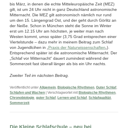
bis März, in denen die echte Mitteleuropäische Zeit (MEZ)
gilt, ist um 24 Uhr nicht in ganz Deutschland astronomische
Mitternacht. Die MEZ gilt astronomisch nämlich nur rund
um den 15. Längengrad Ost, und der geht durch Görlitz an
der Neiße. Schon in München steht die Sonne im Winter
erst um 12.15 Uhr am höchsten, je weiter man nach
Westen kommt, umso später (3,75 Grad entsprechen einer
Viertelstunde – dazu mehr in meinem Beitrag zum Schlaf
von Jugendlcihen in „
Praxis der Naturwissenschaften
„).
Entsprechend später ist die astronomische Mitternacht. Der
„Schlaf vor Mitternacht“ dauert zumindest während der
Sommerzeit fast überall länger als bis ein Uhr nachts.
Zweiter Teil im nächsten Beitrag
.
Veröffentlicht unter
Allgemein
,
Biologische Rhythmen
,
Guter Schlaf
,
Schlafen und Wachen
|
Verschlagwortet mit
Biologische Rhythmen
,
Chronobiologie
,
guter Schlaf
,
Lernen und Schlaf
,
Schlafqualität
,
Sommerzeit
Die Kleine Schlafschule – neu bei