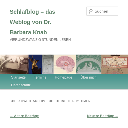
Zum
Zum
primären
sekundären
Such
Schlafblog – das
Inhalt
Inhalt
springen
springen
Weblog von Dr.
Barbara Knab
VIERUNDZWANZIG STUNDEN LEBEN
Hauptmenü
Startseite
Termine
Homepage
Über mich
Datenschutz
SCHLAGWORTARCHIV:
BIOLOGISCHE RHYTHMEN
Beitragsnavigation
←
Ältere Beiträge
Neuere Beiträge
→