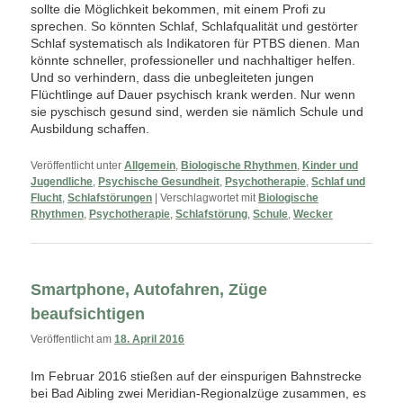
sollte die Möglichkeit bekommen, mit einem Profi zu
sprechen. So könnten Schlaf, Schlafqualität und gestörter
Schlaf systematisch als Indikatoren für PTBS dienen. Man
könnte schneller, professioneller und nachhaltiger helfen.
Und so verhindern, dass die unbegleiteten jungen
Flüchtlinge auf Dauer psychisch krank werden. Nur wenn
sie pyschisch gesund sind, werden sie nämlich Schule und
Ausbildung schaffen.
Veröffentlicht unter
Allgemein
,
Biologische Rhythmen
,
Kinder und
Jugendliche
,
Psychische Gesundheit
,
Psychotherapie
,
Schlaf und
Flucht
,
Schlafstörungen
|
Verschlagwortet mit
Biologische
Rhythmen
,
Psychotherapie
,
Schlafstörung
,
Schule
,
Wecker
Smartphone, Autofahren, Züge
beaufsichtigen
Veröffentlicht am
18. April 2016
Im Februar 2016 stießen auf der einspurigen Bahnstrecke
bei Bad Aibling zwei Meridian-Regionalzüge zusammen, es