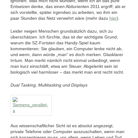
ignoriert. Was mich nicht wundert, wenn ich an das pure
Entsetzen denke, das einen Abiturienten 2011 ergriff, als er
sich vorstellte, später irgendwo zu arbeiten, wo ihm ein
paar Stunden das Netz verwehrt wäre (mehr dazu
hier
).
Leider neigen Menschen grundsätzlich dazu, sich zu
überschätzen. Ich fürchte, das ist der wichtigste Grund,
warum die SZ-Foristen das Handy-Spiel kaum
kommentieren: Sie glauben, ein Computer lenke nicht ab,
und wenn, dann würde „man“ es doch merken. Glasklarer
Irrtum. Man merkt nämlich nicht einmal unbedingt, wenn
man kurz einschläft, etwa am Steuer. Abgelenkt sein ist
biologisch viel harmloser – das merkt man erst recht nicht.
Dual Tasking, Multitasking und Displays
Aus wissenschaftlicher Sicht ist es absolut angezeigt,
private Telefone oder Computer auszuschalten, wenn man
sich konzentrieren muss, vor allem, wenn Leben und Tod