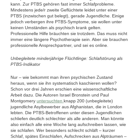
kann. Zur PTBS gehören fast immer Schlafprobleme.
Mindestens jede/r zweite Geflüchtete leidet unter einer
PTBS (inzwischen gut belegt), gerade Jugendliche. Einige
jedoch verbergen ihre PTBS-Symptome, sie wollen unter
keinen Umständen als psychisch krank gelten.
Professionelle Hilfe bräuchten sie trotzdem. Das muss nicht
immer eine längere Psychotherapie sein. Aber sie brauchen
professionelle Ansprechpartner, und sei es online.
Unbegleitete minderjährige Flüchtlinge: Schlafstörung als
PTBS-Indikator
Nur – wie bekommt man ihren psychischen Zustand
heraus, wenn sie ihn systematisch kaschieren wollen?
Schon vor drei Jahren erschien eine wissenschaftliche
Arbeit dazu. Die Autoren Israel Bronstein und Paul
Montgomery
untersuchten
knapp 200 (unbegleitete)
jugendliche Asylbewerber aus Afghanistan, die in London
lebten. Die PTBS-Betroffenen unter diesen Jugendlichen
schliefen deutlich schlechter als alle anderen. Man könnte
also einfach alle eine Woche lang aufschreiben lassen, wie
sie schlafen. Wer besonders schlecht schläft – kurzer
Schlaf, spätes Einschlafen, Aufschrecken aus Alpträumen –