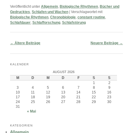
Veröffentlicht unter
Allgemein
,
Biologische Rhythmen
,
Bücher und
Gedrucktes
,
Schlafen und Wachen
|
Verschlagwortet mit
Biologische Rhythmen
,
Chronobiologie
,
constant routine
,
Schlafdauer
,
Schlafforschung
,
Schlafstörung
Beitragsnavigation
←
Ältere Beiträge
Neuere Beiträge
→
KALENDER
AUGUST 2026
M
D
M
D
F
S
S
1
2
3
4
5
6
7
8
9
10
11
12
13
14
15
16
17
18
19
20
21
22
23
24
25
26
27
28
29
30
31
« Mai
KATEGORIEN
Allgemein