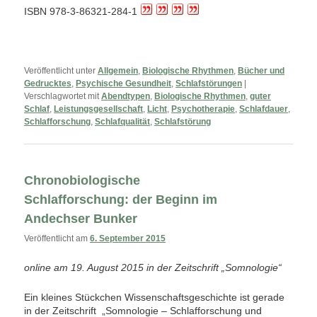
ISBN 978-3-86321-284-1
Veröffentlicht unter
Allgemein
,
Biologische Rhythmen
,
Bücher und
Gedrucktes
,
Psychische Gesundheit
,
Schlafstörungen
|
Verschlagwortet mit
Abendtypen
,
Biologische Rhythmen
,
guter
Schlaf
,
Leistungsgesellschaft
,
Licht
,
Psychotherapie
,
Schlafdauer
,
Schlafforschung
,
Schlafqualität
,
Schlafstörung
Chronobiologische
Schlafforschung: der Beginn im
Andechser Bunker
Veröffentlicht am
6. September 2015
online am 19. August 2015 in der Zeitschrift „Somnologie“
Ein kleines Stückchen Wissenschaftsgeschichte ist gerade
in der Zeitschrift „Somnologie – Schlafforschung und