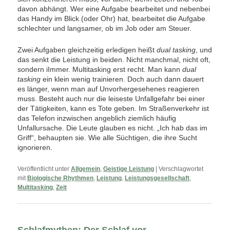
davon abhängt. Wer eine Aufgabe bearbeitet und nebenbei
das Handy im Blick (oder Ohr) hat, bearbeitet die Aufgabe
schlechter und langsamer, ob im Job oder am Steuer.
Zwei Aufgaben gleichzeitig erledigen heißt
dual tasking
, und
das senkt die Leistung in beiden. Nicht manchmal, nicht oft,
sondern iImmer. Multitasking erst recht. Man kann
dual
tasking
ein klein wenig trainieren. Doch auch dann dauert
es länger, wenn man auf Unvorhergesehenes reagieren
muss. Besteht auch nur die leiseste Unfallgefahr bei einer
der Tätigkeiten, kann es Tote geben. Im Straßenverkehr ist
das Telefon inzwischen angeblich ziemlich häufig
Unfallursache. Die Leute glauben es nicht. „Ich hab das im
Griff“, behaupten sie. Wie alle Süchtigen, die ihre Sucht
ignorieren.
Veröffentlicht unter
Allgemein
,
Geistige Leistung
|
Verschlagwortet
mit
Biologische Rhythmen
,
Leistung
,
Leistungsgesellschaft
,
Multitasking
,
Zeit