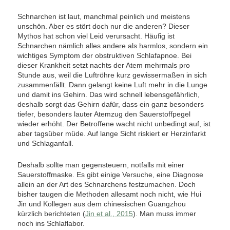
Schnarchen ist laut, manchmal peinlich und meistens
unschön. Aber es stört doch nur die anderen? Dieser
Mythos hat schon viel Leid verursacht. Häufig ist
Schnarchen nämlich alles andere als harmlos, sondern ein
wichtiges Symptom der obstruktiven Schlafapnoe. Bei
dieser Krankheit setzt nachts der Atem mehrmals pro
Stunde aus, weil die Luftröhre kurz gewissermaßen in sich
zusammenfällt. Dann gelangt keine Luft mehr in die Lunge
und damit ins Gehirn. Das wird schnell lebensgefährlich,
deshalb sorgt das Gehirn dafür, dass ein ganz besonders
tiefer, besonders lauter Atemzug den Sauerstoffpegel
wieder erhöht. Der Betroffene wacht nicht unbedingt auf, ist
aber tagsüber müde. Auf lange Sicht riskiert er Herzinfarkt
und Schlaganfall.
Deshalb sollte man gegensteuern, notfalls mit einer
Sauerstoffmaske. Es gibt einige Versuche, eine Diagnose
allein an der Art des Schnarchens festzumachen. Doch
bisher taugen die Methoden allesamt noch nicht, wie Hui
Jin und Kollegen aus dem chinesischen Guangzhou
kürzlich berichteten (
Jin et al., 2015
). Man muss immer
noch ins Schlaflabor.