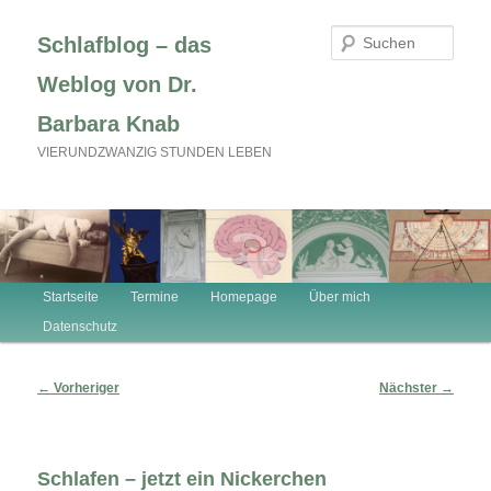
Zum
primären
Such
Schlafblog – das
Inhalt
springen
Weblog von Dr.
Barbara Knab
VIERUNDZWANZIG STUNDEN LEBEN
Hauptmenü
Startseite
Termine
Homepage
Über mich
Datenschutz
Beitragsnavigation
←
Vorheriger
Nächster
→
Schlafen – jetzt ein Nickerchen