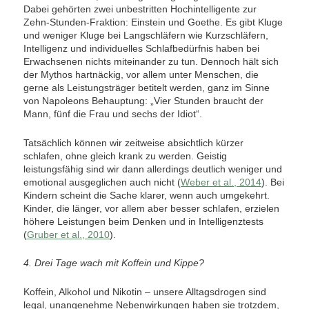
Dabei gehörten zwei unbestritten Hochintelligente zur
Zehn-Stunden-Fraktion: Einstein und Goethe. Es gibt Kluge
und weniger Kluge bei Langschläfern wie Kurzschläfern,
Intelligenz und individuelles Schlafbedürfnis haben bei
Erwachsenen nichts miteinander zu tun. Dennoch hält sich
der Mythos hartnäckig, vor allem unter Menschen, die
gerne als Leistungsträger betitelt werden, ganz im Sinne
von Napoleons Behauptung: „Vier Stunden braucht der
Mann, fünf die Frau und sechs der Idiot“.
Tatsächlich können wir zeitweise absichtlich kürzer
schlafen, ohne gleich krank zu werden. Geistig
leistungsfähig sind wir dann allerdings deutlich weniger und
emotional ausgeglichen auch nicht (
Weber et al., 2014
). Bei
Kindern scheint die Sache klarer, wenn auch umgekehrt.
Kinder, die länger, vor allem aber besser schlafen, erzielen
höhere Leistungen beim Denken und in Intelligenztests
(
Gruber et al., 2010
).
4. Drei Tage wach mit Koffein und Kippe?
Koffein, Alkohol und Nikotin – unsere Alltagsdrogen sind
legal, unangenehme Nebenwirkungen haben sie trotzdem,