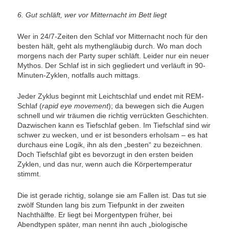
6. Gut schläft, wer vor Mitternacht im Bett liegt
Wer in 24/7-Zeiten den Schlaf vor Mitternacht noch für den
besten hält, geht als mythengläubig durch. Wo man doch
morgens nach der Party super schläft. Leider nur ein neuer
Mythos. Der Schlaf ist in sich gegliedert und verläuft in 90-
Minuten-Zyklen, notfalls auch mittags.
Jeder Zyklus beginnt mit Leichtschlaf und endet mit REM-
Schlaf (
rapid eye movement
); da bewegen sich die Augen
schnell und wir träumen die richtig verrückten Geschichten.
Dazwischen kann es Tiefschlaf geben. Im Tiefschlaf sind wir
schwer zu wecken, und er ist besonders erholsam – es hat
durchaus eine Logik, ihn als den „besten“ zu bezeichnen.
Doch Tiefschlaf gibt es bevorzugt in den ersten beiden
Zyklen, und das nur, wenn auch die Körpertemperatur
stimmt.
Die ist gerade richtig, solange sie am Fallen ist. Das tut sie
zwölf Stunden lang bis zum Tiefpunkt in der zweiten
Nachthälfte. Er liegt bei Morgentypen früher, bei
Abendtypen später, man nennt ihn auch „biologische