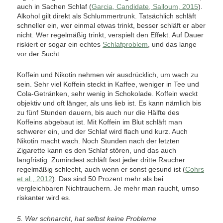
auch in Sachen Schlaf (
Garcia, Candidate, Salloum, 2015
).
Alkohol gilt direkt als Schlummertrunk. Tatsächlich schläft
schneller ein, wer einmal etwas trinkt, besser schläft er aber
nicht. Wer regelmäßig trinkt, verspielt den Effekt. Auf Dauer
riskiert er sogar ein echtes
Schlafproblem
, und das lange
vor der Sucht.
Koffein und Nikotin nehmen wir ausdrücklich, um wach zu
sein. Sehr viel Koffein steckt in Kaffee, weniger in Tee und
Cola-Getränken, sehr wenig in Schokolade. Koffein weckt
objektiv und oft länger, als uns lieb ist. Es kann nämlich bis
zu fünf Stunden dauern, bis auch nur die Hälfte des
Koffeins abgebaut ist. Mit Koffein im Blut schläft man
schwerer ein, und der Schlaf wird flach und kurz. Auch
Nikotin macht wach. Noch Stunden nach der letzten
Zigarette kann es den Schlaf stören, und das auch
langfristig. Zumindest schläft fast jeder dritte Raucher
regelmäßig schlecht, auch wenn er sonst gesund ist (
Cohrs
et al., 2012
). Das sind 50 Prozent mehr als bei
vergleichbaren Nichtrauchern. Je mehr man raucht, umso
riskanter wird es.
5. Wer schnarcht, hat selbst keine Probleme