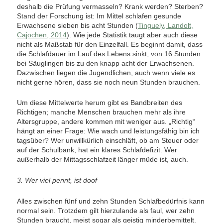
deshalb die Prüfung vermasseln? Krank werden? Sterben?
Stand der Forschung ist: Im Mittel schlafen gesunde
Erwachsene sieben bis acht Stunden (
Tinguely, Landolt,
Cajochen, 2014
). Wie jede Statistik taugt aber auch diese
nicht als Maßstab für den Einzelfall. Es beginnt damit, dass
die Schlafdauer im Lauf des Lebens sinkt, von 16 Stunden
bei Säuglingen bis zu den knapp acht der Erwachsenen.
Dazwischen liegen die Jugendlichen, auch wenn viele es
nicht gerne hören, dass sie noch neun Stunden brauchen.
Um diese Mittelwerte herum gibt es Bandbreiten des
Richtigen; manche Menschen brauchen mehr als ihre
Altersgruppe, andere kommen mit weniger aus. „Richtig“
hängt an einer Frage: Wie wach und leistungsfähig bin ich
tagsüber? Wer unwillkürlich einschläft, ob am Steuer oder
auf der Schulbank, hat ein klares Schlafdefizit. Wer
außerhalb der Mittagsschlafzeit länger müde ist, auch.
3. Wer viel pennt, ist doof
Alles zwischen fünf und zehn Stunden Schlafbedürfnis kann
normal sein. Trotzdem gilt hierzulande als faul, wer zehn
Stunden braucht, meist sogar als geistig minderbemittelt.